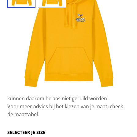
Levertijd: bestellen vóór de 15e van iedere maand, is
levering in de eerste week van de volgende maand.
Hooded sweater met opdruk Weesp Basketbal Club
logo
Materiaal: 85% biologisch katoen (GOTS-
gecertificeerd) en 15% gerecycled polyester
Maatschappelijk verantwoord geproduceerd (Fair
Wear)
Model: unisex
De sweaters worden speciaal voor je bedrukt en
kunnen daarom helaas niet geruild worden.
Voor meer advies bij het kiezen van je maat:
check
de maattabel
.
SELECTEER JE SIZE